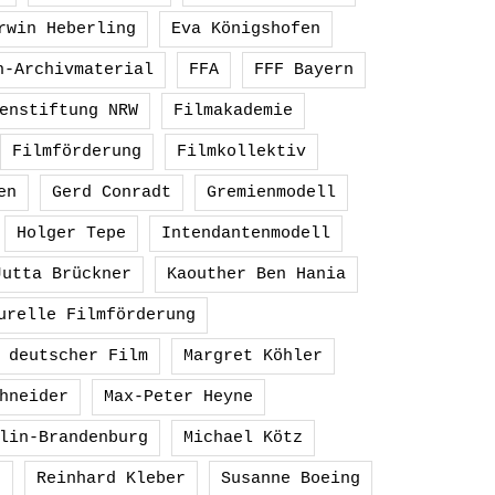
rwin Heberling
Eva Königshofen
h-Archivmaterial
FFA
FFF Bayern
enstiftung NRW
Filmakademie
Filmförderung
Filmkollektiv
en
Gerd Conradt
Gremienmodell
Holger Tepe
Intendantenmodell
Jutta Brückner
Kaouther Ben Hania
urelle Filmförderung
 deutscher Film
Margret Köhler
hneider
Max-Peter Heyne
lin-Brandenburg
Michael Kötz
g
Reinhard Kleber
Susanne Boeing