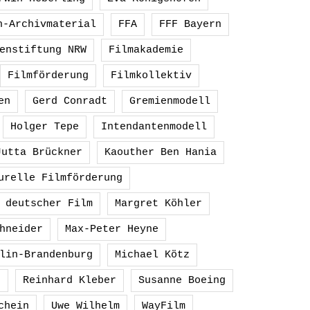
h-Archivmaterial
FFA
FFF Bayern
enstiftung NRW
Filmakademie
Filmförderung
Filmkollektiv
en
Gerd Conradt
Gremienmodell
Holger Tepe
Intendantenmodell
Jutta Brückner
Kaouther Ben Hania
urelle Filmförderung
 deutscher Film
Margret Köhler
hneider
Max-Peter Heyne
lin-Brandenburg
Michael Kötz
g
Reinhard Kleber
Susanne Boeing
chein
Uwe Wilhelm
WayFilm