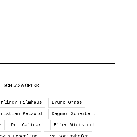
SCHLAGWÖRTER
erliner Filmhaus
Bruno Grass
hristian Petzold
Dagmar Scheibert
e
Dr. Caligari
Ellen Wietstock
rwin Heberling
Eva Königshofen