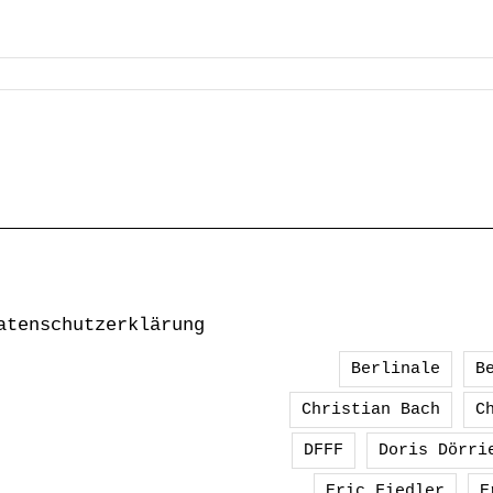
atenschutzerklärung
Berlinale
B
Christian Bach
C
DFFF
Doris Dörri
Eric Fiedler
E