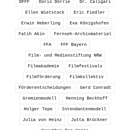
DFFF
Doris Dörrie
Dr. Caligari
Ellen Wietstock
Eric Fiedler
Erwin Heberling
Eva Königshofen
Fatih Akin
Fernseh-Archivmaterial
FFA
FFF Bayern
Film- und Medienstiftung NRW
Filmakademie
Filmfestivals
Filmförderung
Filmkollektiv
Förderentscheidungen
Gerd Conradt
Gremienmodell
Henning Beckhoff
Holger Tepe
Intendantenmodell
Julia von Heinz
Jutta Brückner